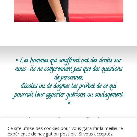
« Les hommes qui souffrent ont des droits sur
nous : ils ne comprennent pas que des questions
de personnes,
d’écoles ou de dogmes les privent de ce qui
pourrait leur apporter guérison ou soulagement
»
René LERICHE, Professeur au Collège de France,
Membre de l’Institut
Ce site utilise des cookies pour vous garantir la meilleure
La Philosophie de la chirurgie, Éditions Flammarion,
expérience de navigation possible. Si vous acceptez