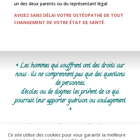
un des deux parents ou du représentant légal
AVISEZ SANS DÉLAI VOTRE OSTÉOPATHE DE TOUT
CHANGEMENT DE VOTRE ÉTAT DE SANTÉ.
« Les hommes qui souffrent ont des droits sur
nous : ils ne comprennent pas que des questions
de personnes,
d’écoles ou de dogmes les privent de ce qui
pourrait leur apporter guérison ou soulagement
»
René LERICHE, Professeur au Collège de France,
Membre de l’Institut
Ce site utilise des cookies pour vous garantir la meilleure
La Philosophie de la chirurgie, Éditions Flammarion,